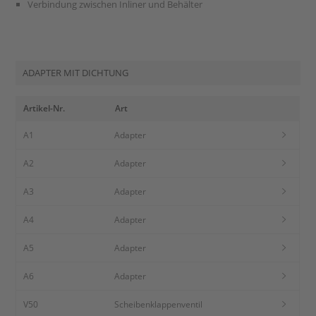
Verbindung zwischen Inliner und Behälter
ADAPTER MIT DICHTUNG
Artikel-Nr.
Art
A1
Adapter
A2
Adapter
A3
Adapter
A4
Adapter
A5
Adapter
A6
Adapter
V50
Scheibenklappenventil