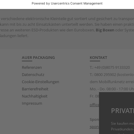
verschiedene elektronische Kleinteile gut sortiert und gesichert zu transpo
 kann mit bis zu acht Einsatzkästen unterteilt werden. Sie haben einen prak
teresse an weiteren ESD-Produkten wie den Euroboxen,
Big Boxen
oder Syste
ladungen liefert.
AUER PACKAGING
KONTAKT
Referenzen
T.:
+49 (0)8075 9133320
Datenschutz
T.:
0800 295902
(kostenlos
Cookie-Einstellungen
dem Mobilfunknetz errei
Barrierefreiheit
Mo. - Do. 08:00 - 17:00 Uh
Nachhaltigkeit
Fr. 08:00 - 15:00 Uhr
Impressum
office@auer-packaging.a
PRIVA
Sponsoring Anfragen
Sie kaufen m
sponsoring@auer-packa
Privatkunden-