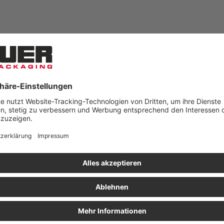
chenplatten für ESD-
ESD-Zwischenplatten für ESD-KL
älter
Behälter
EHR ORDNUNG
so empfindliche Elektro-Komponenten zu schützen, wird bei unseren Produk
sonderen Kunststoff mit leitfähigen Kohlefasern, die elektrostatische Strö
die verschiedenen ESD-Kisteneinsätze in unserem Angebot.
en auszustatten, macht die Kisten zu vielfach einsetzbaren Werkzeugen. We
sung. Je nach Größe können Sie eine Eurokiste mit bis zu 20 Querfächern be
ngen aufwarten kann. Eine
ESD-Zwischenplatte
ist dazu da, um als zusätzlic
ößen, können sie aber auch von uns individuell nach Maß zuschneiden las