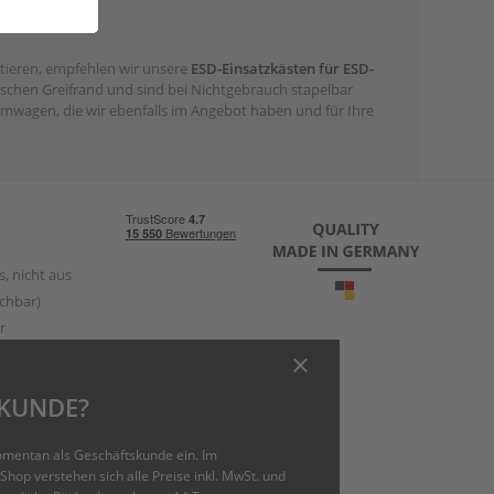
rtieren, empfehlen wir unsere
ESD-Einsatzkästen für ESD-
tischen Greifrand und sind bei Nichtgebrauch stapelbar
mwagen, die wir ebenfalls im Angebot haben und für Ihre
, nicht aus
chbar)
r
t
TKUNDE?
omentan als Geschäftskunde ein. Im
ging.com
Shop verstehen sich alle Preise inkl. MwSt. und