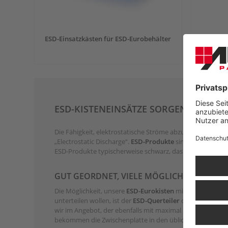
ESD-Einsatzkästen für ESD-Eurobehälter
ESD-Zwis
Eurobeh
ESD-KISTENEINSÄTZE SORGEN FÜR M
Die Fähigkeit, elektrostatische Ströme abzuleiten und 
„Electrostatic Discharge“.
ESD-Produkte
sind aus einem be
ESD-Produkte typischerweise schwarz, das gilt auch für 
GUT GEORDNET, VIELE MÖGLICHKEITEN
Die Möglichkeit, unsere
ESD-Eurokisten
mit Kisteneinsätz
unterteilen wollen, ist der
ESD-Querteiler
die richtige Lö
wir im Angebot, der ebenfalls mit maximal 20 Unterteilu
bekommen die Zwischenplatte in den üblichen Standardgr