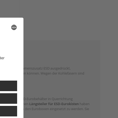
T-
ten durch den Namenszusatz ESD ausgedrückt,
me sofort ableiten können. Wegen der Kohlefasern sind
nn Sie einen ESD-Eurobehälter in Querrichtung
stücken. Auch einen
Längsteiler für ESD-Eurokisten
haben
he Trennebene in den Euroboxen eingesetzt zu werden. Sie
sen.