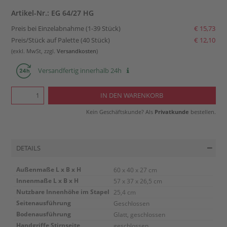
Artikel-Nr.: EG 64/27 HG
Preis bei Einzelabnahme (1-39 Stück)
€ 15,73
Preis/Stück auf Palette (40 Stück)
€ 12,10
(exkl. MwSt, zzgl.
Versandkosten
)
Versandfertig innerhalb 24h
Kein Geschäftskunde? Als
Privatkunde
bestellen.
DETAILS
Außenmaße L x B x H
60 x 40 x 27 cm
Innenmaße L x B x H
57 x 37 x 26,5 cm
Nutzbare Innenhöhe im Stapel
25,4 cm
Seitenausführung
Geschlossen
Bodenausführung
Glatt, geschlossen
Handgriffe Stirnseite
geschlossen