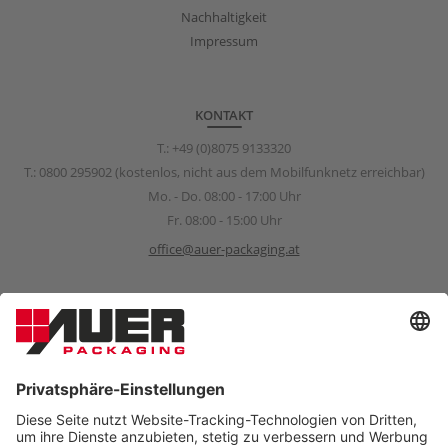
Nachhaltigkeit
Impressum
KONTAKT
T.:
+49 (0)8075 9133320
T.:
0800 295902
(kostenlos, nicht aus dem Mobilfunknetz erreichbar)
Mo. - Do. 08:00 - 17:00 Uhr
Fr. 08:00 - 15:00 Uhr
office@auer-packaging.at
Sponsoring Anfragen
sponsoring@auer-packaging.com