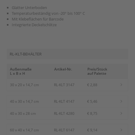
Glatter Unterboden
Temperaturbeständig von -20° bis 100° C
Mit Klebeflächen für Barcode
Integrierte Deckelschlitze
RL-KLT-BEHÄLTER
Außenmaße
Artikel-Nr.
Preis/Stück
L x B x H
auf Palette
30 x 20 x 14,7 cm
RL-KLT 3147
€ 2,88
40 x 30 x 14,7 cm
RL-KLT 4147
€ 5,46
40 x 30 x 28 cm
RL-KLT 4280
€ 8,75
60 x 40 x 14,7 cm
RL-KLT 6147
€ 9,14