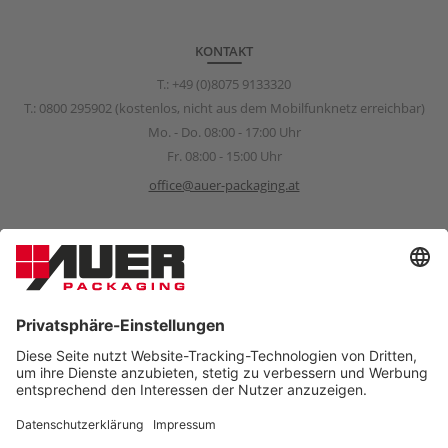
KONTAKT
T.:
+49 (0)8075 9133320
T.:
0800 295902
(kostenlos, nicht aus dem Mobilfunknetz erreichbar)
Mo. - Do. 08:00 - 17:00 Uhr
Fr. 08:00 - 15:00 Uhr
office@auer-packaging.at
Sponsoring Anfragen
sponsoring@auer-packaging.com