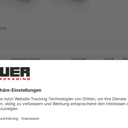
ETTO
Auslaufarmatur
Preis bei
Stück
Pr
Einzelabnahme
auf
au
Palette
luss
€ 17,37
300
€ 1
luss
2" S60 Außengewinde mit Ventil
€ 24,78
300
€ 1
luss
2" Innengewinde mit Verschluss
€ 13,95
300
€ 1
luss
€ 21,50
180
€ 1