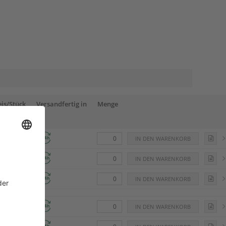
eis/Stück
Versandfertig in
Menge
f Palette
3,36
9,06
0,73
6,54