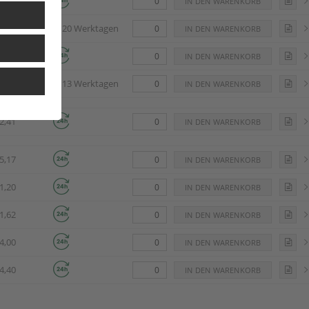
2,09
5,27
ca. 20 Werktagen
8,61
3,71
ca. 13 Werktagen
2,41
5,17
1,20
1,62
4,00
4,40