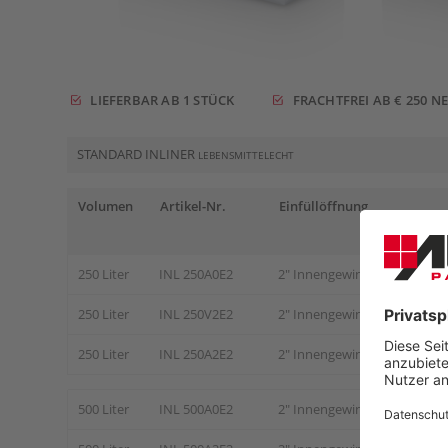
LIEFERBAR AB 1 STÜCK
FRACHTFREI AB € 250 N
STANDARD INLINER
LEBENSMITTELECHT
Volumen
Artikel-Nr.
Einfüllöffnung
250 Liter
INL 250A0E2
2" Innengewinde mit Versch
250 Liter
INL 250V2E2
2" Innengewinde mit Versch
250 Liter
INL 250A2E2
2" Innengewinde mit Versch
500 Liter
INL 500A0E2
2" Innengewinde mit Versch