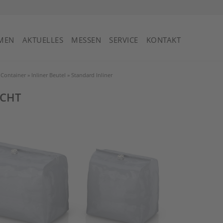
St. Vincent und die Grenadinen
MEN
AKTUELLES
MESSEN
SERVICE
KONTAKT
 Container
»
Inliner Beutel
»
Standard Inliner
ECHT