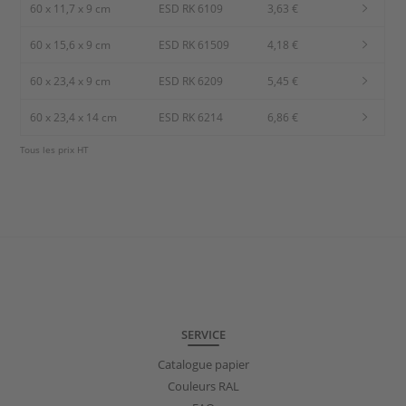
60 x 11,7 x 9 cm
ESD RK 6109
3,63 €
60 x 15,6 x 9 cm
ESD RK 61509
4,18 €
60 x 23,4 x 9 cm
ESD RK 6209
5,45 €
60 x 23,4 x 14 cm
ESD RK 6214
6,86 €
Tous les prix HT
SERVICE
Catalogue papier
Couleurs RAL