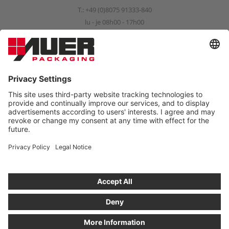
T.:
+49 (0)8075 91333-840
lu - je 08h00 - 17h00
ve 08h00 - 15h00
info@auer-packaging.com
PARTICULIER?
Vous achetez en tant que client professionnel. Dans la boutique
pour les clients particuliers, tous les prix s’entendent TVA incluse
et le droit de retour légal de 14 jours s’applique.