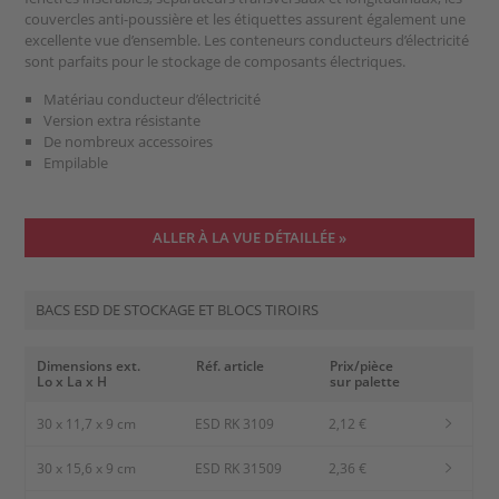
couvercles anti-poussière et les étiquettes assurent également une
excellente vue d’ensemble. Les conteneurs conducteurs d’électricité
sont parfaits pour le stockage de composants électriques.
Matériau conducteur d’électricité
Version extra résistante
De nombreux accessoires
Empilable
ALLER À LA VUE DÉTAILLÉE »
BACS ESD DE STOCKAGE ET BLOCS TIROIRS
Dimensions ext.
Réf. article
Prix/pièce
Lo x La x H
sur palette
30 x 11,7 x 9 cm
ESD RK 3109
2,12 €
30 x 15,6 x 9 cm
ESD RK 31509
2,36 €