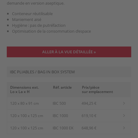
demande en version aseptique.
Conteneur réutilisable
Maniement aisé
Hygiène : pas de putréfaction
Optimisation de la consommation d’espace
ALLER À LA VUE DÉTAILLÉE »
IBC PLIABLES / BAG IN BOX SYSTEM
Dimensions ext.
Réf. article
Prix/pièce
Lo x La x H
sur emplacement
120 x 80 x 91 cm
IBC 500
494,25 €
120 x 100 x 125 cm
IBC 1000
619,10 €
120 x 100 x 125 cm
IBC 1000 EK
648,96 €