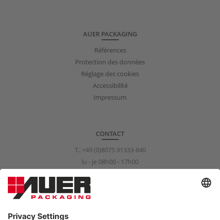
AUER PACKAGING
Références
Protection des données
Réglage des cookies
Accessibilité
Impressum
CONTACT
T.:
+49 (0)8075 91333-840
lu - je 08h00 - 17h00
ve 08h00 - 15h00
info@auer-packaging.com