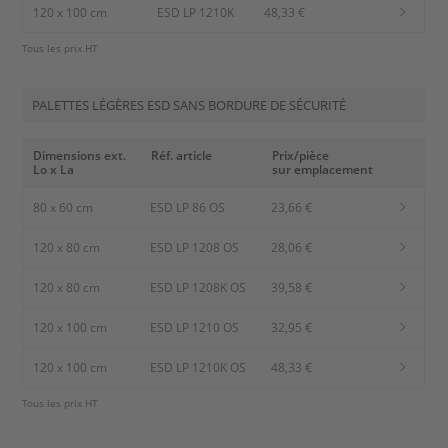
120 x 100 cm
ESD LP 1210K
48,33 €
Tous les prix HT
PALETTES LÉGÈRES ESD SANS BORDURE DE SÉCURITÉ
Dimensions ext.
Réf. article
Prix/pièce
Lo x La
sur emplacement
80 x 60 cm
ESD LP 86 OS
23,66 €
120 x 80 cm
ESD LP 1208 OS
28,06 €
120 x 80 cm
ESD LP 1208K OS
39,58 €
120 x 100 cm
ESD LP 1210 OS
32,95 €
120 x 100 cm
ESD LP 1210K OS
48,33 €
Tous les prix HT