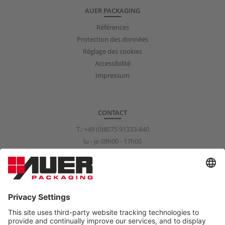
AUER PACKAGING
Références
Protection des données
Réglage des cookies
Accessibilité
Impressum
CONTACT
T.:
+49 (0)8075 91333-840
lu - je 08h00 - 17h00
ve 08h00 - 15h00
info@auer-packaging.com