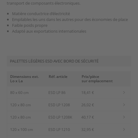
transport de composants électroniques.
Matière conductrice d’électricité
Empilables les uns dans les autres pour des économies de place
Faible poids propre
Adapté aux exportations internationales
PALETTES LÉGÈRES ESD AVEC BORD DE SÉCURITÉ
Dimensions ext.
Réf. article
Prix/pièce
Lo x La
sur emplacement
80 x 60 cm
ESD LP 86
18,41 €
120 x 80 cm
ESD LP 1208
26,02 €
120 x 80 cm
ESD LP 1208K
40,17 €
120 x 100 cm
ESD LP 1210
32,95 €