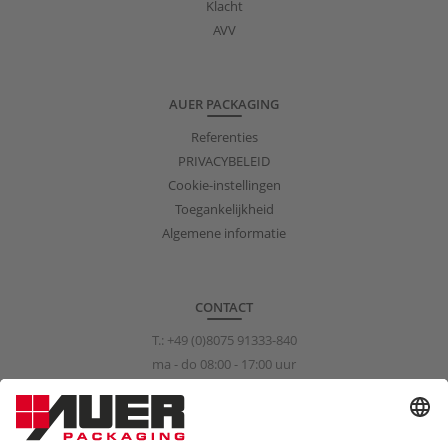
Klacht
AVV
AUER PACKAGING
Referenties
PRIVACYBELEID
Cookie-instellingen
Toegankelijkheid
Algemene informatie
CONTACT
T.:
+49 (0)8075 91333-840
ma - do 08:00 - 17:00 uur
vr 08:00 - 15:00 uur
info@auer-packaging.com