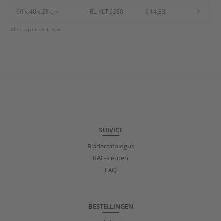
60 x 40 x 28 cm
RL-KLT 6280
€ 14,83
Alle prijzen excl. btw
SERVICE
Bladercatalogus
RAL-kleuren
FAQ
BESTELLINGEN