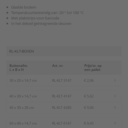
Gladde bodem
Temperatuurbestendig van -20 ° tot 100 °C
Met plakstrips voor barcode
In het deksel geïntegreerde sleuven
RL-KLT-BOXEN
Buitenafm.
Art. nr
Prijs/st. op
L x B x H
een pallet
30 x 20 x 14,7 cm
RL-KLT 3147
€ 2,96
40 x 30 x 14,7 cm
RL-KLT 4147
€ 5,62
40 x 30 x 28 cm
RL-KLT 4280
€ 9,06
60 x 40 x 14,7 cm
RL-KLT 6147
€ 9,45