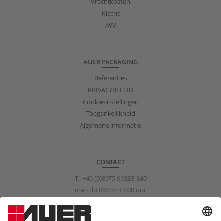
Vrachtkosten
Klacht
AVV
AUER PACKAGING
Referenties
PRIVACYBELEID
Cookie-instellingen
Toegankelijkheid
Algemene informatie
CONTACT
T.:
+49 (0)8075 91333-840
ma - do 08:00 - 17:00 uur
vr 08:00 - 15:00 uur
info@auer-packaging.com