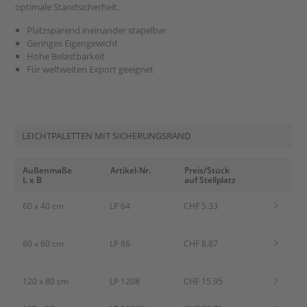
optimale Standsicherheit.
Platzsparend ineinander stapelbar
Geringes Eigengewicht
Hohe Belastbarkeit
Für weltweiten Export geeignet
LEICHTPALETTEN MIT SICHERUNGSRAND
Außenmaße
Artikel-Nr.
Preis/Stück
L x B
auf Stellplatz
60 x 40 cm
LP 64
CHF 5.33
80 x 60 cm
LP 86
CHF 8.87
120 x 80 cm
LP 1208
CHF 15.95