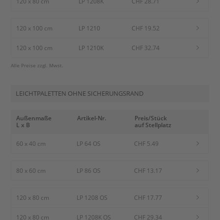
120 x 80 cm
LP 1208K
CHF 28.71
120 x 100 cm
LP 1210
CHF 19.52
120 x 100 cm
LP 1210K
CHF 32.74
Alle Preise zzgl. Mwst.
LEICHTPALETTEN OHNE SICHERUNGSRAND
Außenmaße
Artikel-Nr.
Preis/Stück
L x B
auf Stellplatz
60 x 40 cm
LP 64 OS
CHF 5.49
80 x 60 cm
LP 86 OS
CHF 13.17
120 x 80 cm
LP 1208 OS
CHF 17.77
120 x 80 cm
LP 1208K OS
CHF 29.34