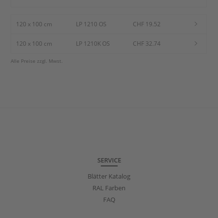
120 x 100 cm
LP 1210 OS
CHF 19.52
120 x 100 cm
LP 1210K OS
CHF 32.74
Alle Preise zzgl. Mwst.
SERVICE
Blätter Katalog
RAL Farben
FAQ