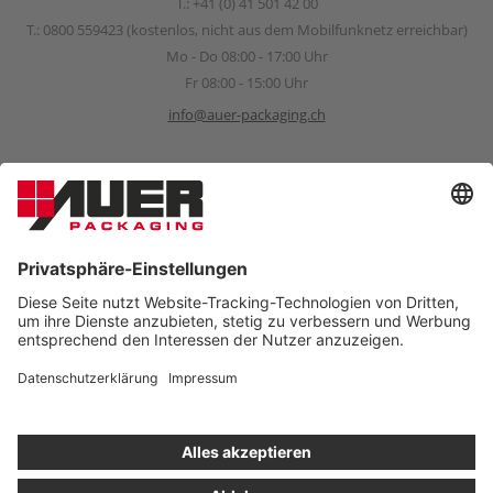
T.:
+41 (0) 41 501 42 00
T.:
0800 559423
(kostenlos, nicht aus dem Mobilfunknetz erreichbar)
Mo - Do 08:00 - 17:00 Uhr
Fr 08:00 - 15:00 Uhr
info@auer-packaging.ch
Sponsoring Anfragen
sponsoring@auer-packaging.com
PRIVATKUNDE?
Sie kaufen momentan als Geschäftskunde ein. Im Privatkunden-
Shop verstehen sich alle Preise inkl. MwSt. und es gilt das