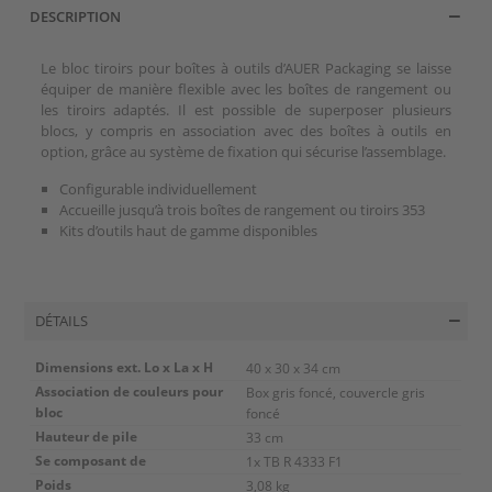
DESCRIPTION
Le bloc tiroirs pour boîtes à outils d’AUER Packaging se laisse
équiper de manière flexible avec les boîtes de rangement ou
les tiroirs adaptés. Il est possible de superposer plusieurs
blocs, y compris en association avec des boîtes à outils en
option, grâce au système de fixation qui sécurise l’assemblage.
Configurable individuellement
Accueille jusqu’à trois boîtes de rangement ou tiroirs 353
Kits d’outils haut de gamme disponibles
DÉTAILS
Dimensions ext. Lo x La x H
40 x 30 x 34 cm
Association de couleurs pour
Box gris foncé, couvercle gris
bloc
foncé
Hauteur de pile
33 cm
Se composant de
1x TB R 4333 F1
Poids
3,08 kg