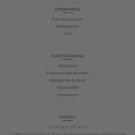
COMMANDES
Frais de transport
Réclamation
CGV
AUER PACKAGING
Références
Protection des données
Réglage des cookies
Accessibilité
Impressum
CONTACT
T.:
+41 (0) 41 501 42 00
T.:
0800 559423
(gratuit, Non joignable par le réseau de téléphonie