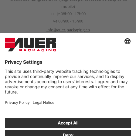
mobile)
lu - je 08h00 - 17h00
ve 08h00 - 15h00
info@auer-packaging.ch
Sponsorship Request
sponsoring@auer-packaging.com
PARTICULIER?
Vous achetez en tant que client professionnel. Dans la boutique
pour les clients particuliers, tous les prix s’entendent TVA incluse
et le droit de retour légal de 14 jours s’applique.