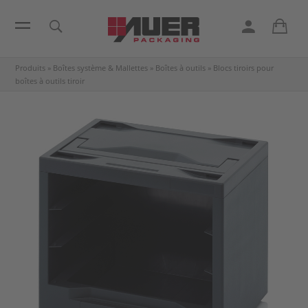
Produits
»
Boîtes système & Mallettes
»
Boîtes à outils
»
Blocs tiroirs pour
boîtes à outils tiroir