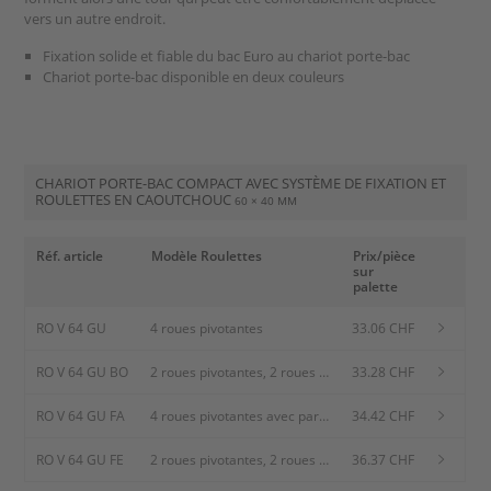
vers un autre endroit.
Fixation solide et fiable du bac Euro au chariot porte-bac
Chariot porte-bac disponible en deux couleurs
CHARIOT PORTE-BAC COMPACT AVEC SYSTÈME DE FIXATION ET
ROULETTES EN CAOUTCHOUC
60 × 40 MM
Réf. article
Modèle Roulettes
Prix/pièce
sur
palette
RO V 64 GU
4 roues pivotantes
33.06 CHF
RO V 64 GU BO
2 roues pivotantes, 2 roues
33.28 CHF
fixes
RO V 64 GU FA
4 roues pivotantes avec pare
34.42 CHF
fils
RO V 64 GU FE
2 roues pivotantes, 2 roues
36.37 CHF
pivotantes avec freins