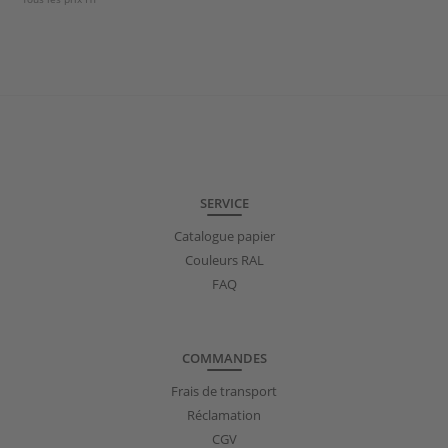
pivotantes en acier
inoxydable avec frein
SERVICE
Catalogue papier
Couleurs RAL
FAQ
COMMANDES
Frais de transport
Réclamation
CGV