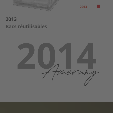
2013
Bacs réutilisables
2014
Amerang