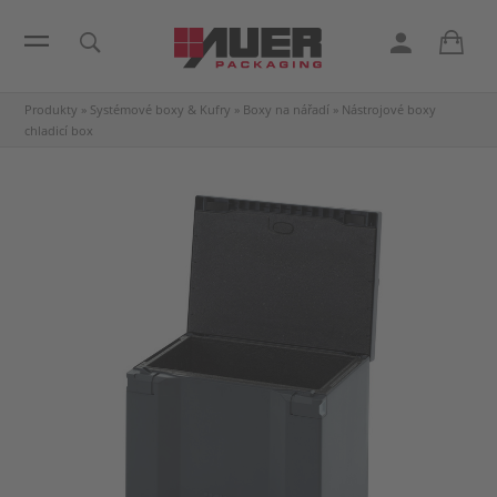
Produkty
»
Systémové boxy & Kufry
»
Boxy na nářadí
»
Nástrojové boxy
chladicí box