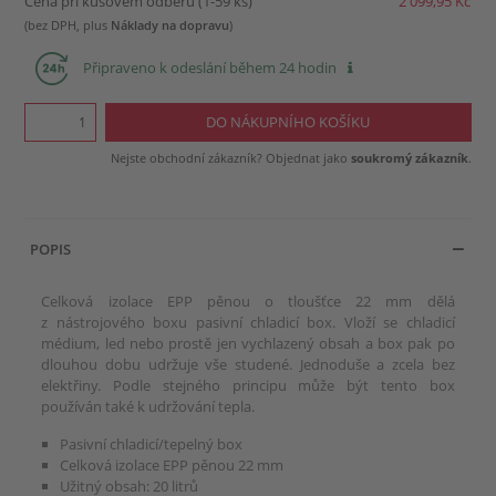
Cena při kusovém odběru (1-59 ks)
2 099,95 Kč
(bez DPH, plus
Náklady na dopravu
)
Připraveno k odeslání během 24 hodin
Nejste obchodní zákazník? Objednat jako
soukromý zákazník
.
POPIS
Celková izolace EPP pěnou o tloušťce 22 mm dělá
z nástrojového boxu pasivní chladicí box. Vloží se chladicí
médium, led nebo prostě jen vychlazený obsah a box pak po
dlouhou dobu udržuje vše studené. Jednoduše a zcela bez
elektřiny. Podle stejného principu může být tento box
používán také k udržování tepla.
Pasivní chladicí/tepelný box
Celková izolace EPP pěnou 22 mm
Užitný obsah: 20 litrů