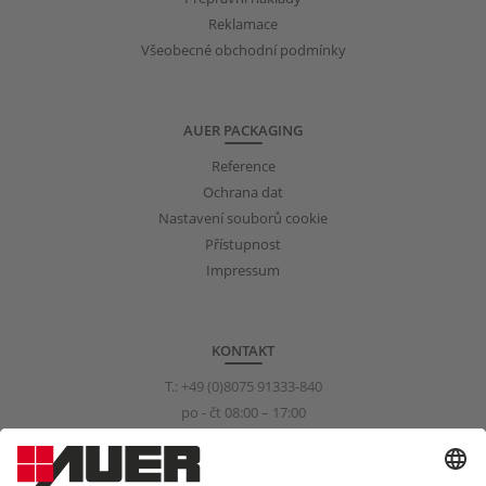
Reklamace
Všeobecné obchodní podmínky
AUER PACKAGING
Reference
Ochrana dat
Nastavení souborů cookie
Přístupnost
Impressum
KONTAKT
T.:
+49 (0)8075 91333-840
po - čt 08:00 – 17:00
pá 08:00 – 15:00
info@auer-packaging.com