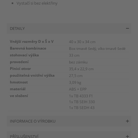
Vystačí si bez elektřiny
DETAILY
Vnější rozměry D x Š x V
40 x 30 x 34 cm
Barevná kombinace
Box tmavě šedý, víko tmavě šedé
stohovací výška
33 cm
provedení
bez zámku
Plnicí otvor
35,4 x 22,9 cm
použitelná vnitřní výška
27,5 cm
hmotnost
3,09 kg
materiál
ABS + EPP
ve složení
1x
TB 4333 F1
1x
TB SEIH 330
1x
TB SEDH 43
INFORMACE O VÝROBKU
PŘÍSLUŠENSTVÍ