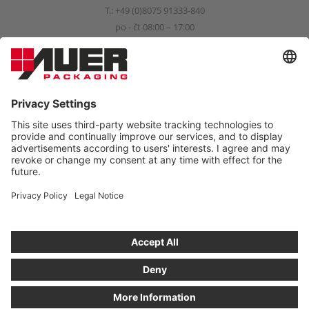
T.:
+49 (0)8075 91333-840
po - čt 08:00 – 17:00
pá 08:00 – 15:00
info@auer-packaging.com
SOUKROMÝ KLIENT?
Právě nakupujete jako obchodní zákazník. V obchodě pro
soukromé zákazníky jsou všechny ceny včetně DPH a platí ze
zákona právo na vrácení do 14 dní.
OBJEDNÁVAT JAKO SOUKROMÝ ZÁKAZNÍK