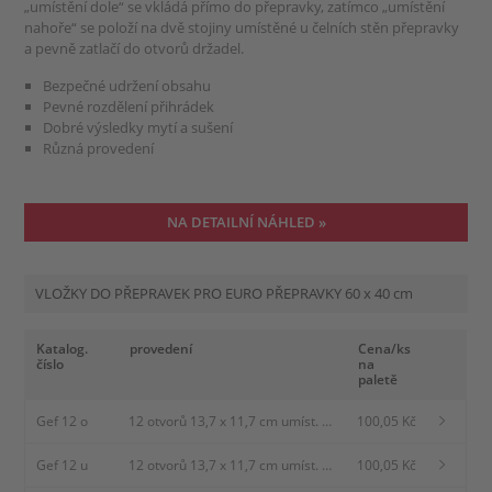
„umístění dole“ se vkládá přímo do přepravky, zatímco „umístění
nahoře“ se položí na dvě stojiny umístěné u čelních stěn přepravky
a pevně zatlačí do otvorů držadel.
Bezpečné udržení obsahu
Pevné rozdělení přihrádek
Dobré výsledky mytí a sušení
Různá provedení
NA DETAILNÍ NÁHLED »
VLOŽKY DO PŘEPRAVEK PRO EURO PŘEPRAVKY
60 x 40 cm
Katalog.
provedení
Cena/ks
číslo
na
paletě
Gef 12 o
12 otvorů 13,7 x 11,7 cm umíst.
100,05 Kč
nahoře
Gef 12 u
12 otvorů 13,7 x 11,7 cm umíst.
100,05 Kč
dole