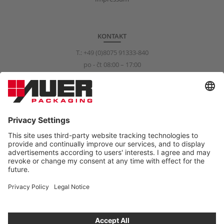
KONTAKT
T.:
+49 (0)8075 91333-840
po - čt 08:00 – 17:00
pá 08:00 – 15:00
info@auer-packaging.com
SOUKROMÝ KLIENT?
Právě nakupujete jako obchodní zákazník. V obchodě pro