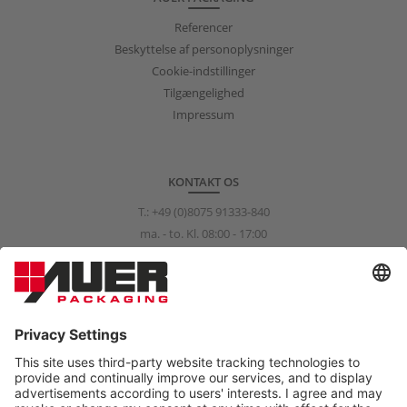
Referencer
Beskyttelse af personoplysninger
Cookie-indstillinger
Tilgængelighed
Impressum
KONTAKT OS
T.:
+49 (0)8075 91333-840
ma. - to. Kl. 08:00 - 17:00
fr. Kl. 08:00 - 15:00
info@auer-packaging.com