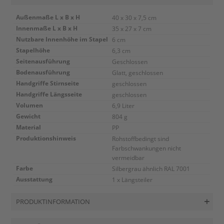
Außenmaße L x B x H
40 x 30 x 7,5 cm
Innenmaße L x B x H
35 x 27 x 7 cm
Nutzbare Innenhöhe im Stapel
6 cm
Stapelhöhe
6,3 cm
Seitenausführung
Geschlossen
Bodenausführung
Glatt, geschlossen
Handgriffe Stirnseite
geschlossen
Handgriffe Längsseite
geschlossen
Volumen
6,9 Liter
Gewicht
804 g
Material
PP
Produktionshinweis
Rohstoffbedingt sind
Farbschwankungen nicht
vermeidbar
Farbe
Silbergrau ähnlich RAL 7001
Ausstattung
1 x Längsteiler
PRODUKTINFORMATION