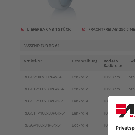
LIEFERBAR AB 1 STÜCK
FRACHTFREI AB 250 € N
PASSEND FÜR RO 64
Artikel-Nr.
Beschreibung
Rad-Ø x
Ge
Radbreite
RLGGV100x30P64x64
Lenkrolle
10 x 3 cm
Sta
RLGGTV100x30P64x64
Lenkrolle
10 x 3 cm
Sta
RLGGFV100x30P64x64
Lenkrolle
10 x 3 cm
Sta
RLGGTFV100x30P64x64
Lenkrolle
10 x 3 cm
Sta
RBGGV100x34P64x64
Bockrolle
10 x 3,4 cm
Sta