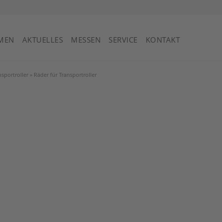
St. Vincent und die Grenadinen
MEN
AKTUELLES
MESSEN
SERVICE
KONTAKT
sportroller
»
Räder für Transportroller