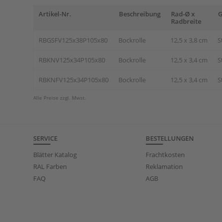
Artikel-Nr.
Beschreibung
Rad-Ø x
G
Radbreite
RBGSFV125x38P105x80
Bockrolle
12,5 x 3,8 cm
S
RBKNV125x34P105x80
Bockrolle
12,5 x 3,4 cm
S
RBKNFV125x34P105x80
Bockrolle
12,5 x 3,4 cm
S
Alle Preise zzgl. Mwst.
SERVICE
BESTELLUNGEN
Blätter Katalog
Frachtkosten
RAL Farben
Reklamation
FAQ
AGB