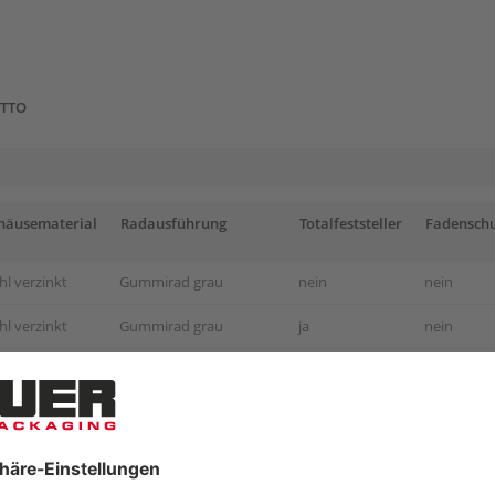
ETTO
häusematerial
Radausführung
Totalfeststeller
Fadensch
hl verzinkt
Gummirad grau
nein
nein
hl verzinkt
Gummirad grau
ja
nein
hl verzinkt
Gummirad grau
nein
ja
hl verzinkt
Gummirad grau
ja
ja
hl verzinkt
Gummirad grau
nein
nein