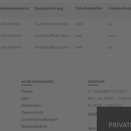
ehäusematerial
Radausführung
Totalfeststeller
Fadenschut
tahl verzinkt
Gummirad schwarz
nein
ja
tahl verzinkt
Kunststoffrad natur
nein
nein
tahl verzinkt
Kunststoffrad natur
nein
ja
AUER PACKAGING
KONTAKT
Presse
T.:
+49 (0)8075 91333-0
Jobs
Mo. - Do. 08:00 - 17:00 Uh
Referenzen
Fr. 08:00 - 15:00 Uhr
Datenschutz
info@auer-packaging.de
Cookie-Einstellungen
PRIVA
Barrierefreiheit
Sponsoring Anfragen