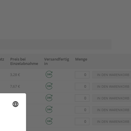
utz
Preis bei
Versandfertig
Menge
Einzelabnahme
in
3,28 €
7,67 €
3,80 €
7,93 €
4,07 €