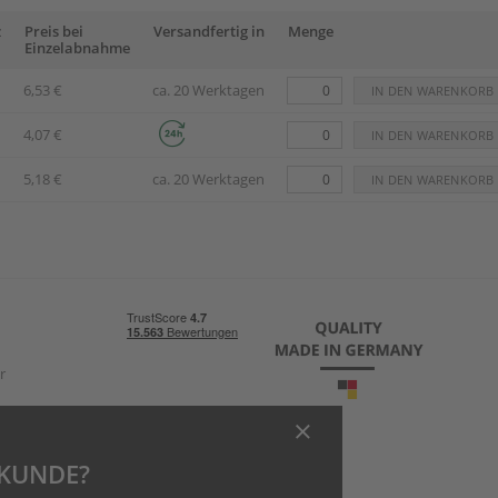
z
Preis bei
Versandfertig in
Menge
Einzelabnahme
6,53 €
ca. 20 Werktagen
4,07 €
5,18 €
ca. 20 Werktagen
r
TKUNDE?