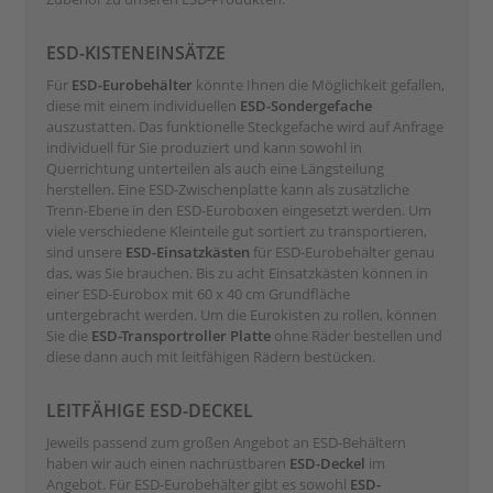
ESD-KISTENEINSÄTZE
Für
ESD-Eurobehälter
könnte Ihnen die Möglichkeit gefallen,
diese mit einem individuellen
ESD-Sondergefache
auszustatten. Das funktionelle Steckgefache wird auf Anfrage
individuell für Sie produziert und kann sowohl in
Querrichtung unterteilen als auch eine Längsteilung
herstellen. Eine ESD-Zwischenplatte kann als zusätzliche
Trenn-Ebene in den ESD-Euroboxen eingesetzt werden. Um
viele verschiedene Kleinteile gut sortiert zu transportieren,
sind unsere
ESD-Einsatzkästen
für ESD-Eurobehälter genau
das, was Sie brauchen. Bis zu acht Einsatzkästen können in
einer ESD-Eurobox mit 60 x 40 cm Grundfläche
untergebracht werden. Um die Eurokisten zu rollen, können
Sie die
ESD-Transportroller Platte
ohne Räder bestellen und
diese dann auch mit leitfähigen Rädern bestücken.
LEITFÄHIGE ESD-DECKEL
Jeweils passend zum großen Angebot an ESD-Behältern
haben wir auch einen nachrüstbaren
ESD-Deckel
im
Angebot. Für ESD-Eurobehälter gibt es sowohl
ESD-