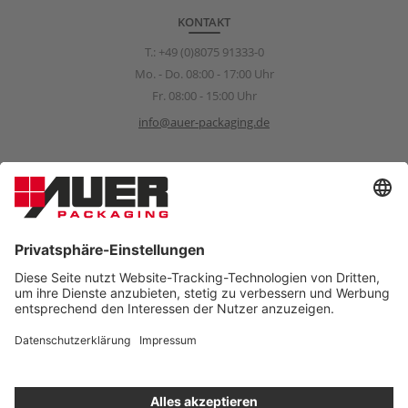
KONTAKT
T.:
+49 (0)8075 91333-0
Mo. - Do. 08:00 - 17:00 Uhr
Fr. 08:00 - 15:00 Uhr
info@auer-packaging.de
Sponsoring Anfragen
sponsoring@auer-packaging.com
PRIVATKUNDE?
Sie kaufen momentan als Geschäftskunde ein. Im Privatkunden-