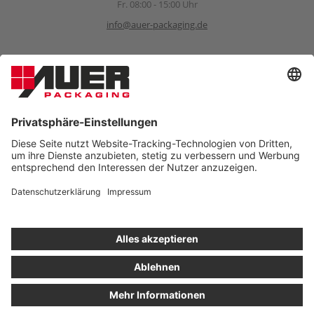
Fr. 08:00 - 15:00 Uhr
info@auer-packaging.de
Sponsoring Anfragen
sponsoring@auer-packaging.com
PRIVATKUNDE?
Sie kaufen momentan als Geschäftskunde ein. Im Privatkunden-
Shop verstehen sich alle Preise inkl. MwSt. und es gilt das
gesetzliche Rückgaberecht von 14 Tagen.
ALS PRIVATKUNDE BESTELLEN