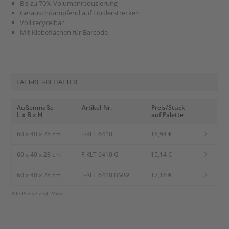
Bis zu 70% Volumenreduzierung
Geräuschdämpfend auf Förderstrecken
Voll recycelbar
Mit Klebeflächen für Barcode
FALT-KLT-BEHÄLTER
Außenmaße
Artikel-Nr.
Preis/Stück
L x B x H
auf Palette
60 x 40 x 28 cm
F-KLT 6410
16,94 €
60 x 40 x 28 cm
F-KLT 6410 G
15,14 €
60 x 40 x 28 cm
F-KLT 6410 BMW
17,16 €
Alle Preise zzgl. Mwst.