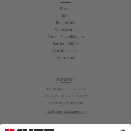
Presse
Jobs
Referenzen
Datenschutz
Cookie-Einstellungen
Barrierefreiheit
Nachhaltigkeit
Impressum
KONTAKT
T.:
+49 (0)8075 91333-0
Mo. - Do. 08:00 - 17:00 Uhr
Fr. 08:00 - 15:00 Uhr
info@auer-packaging.de
Sponsoring Anfragen