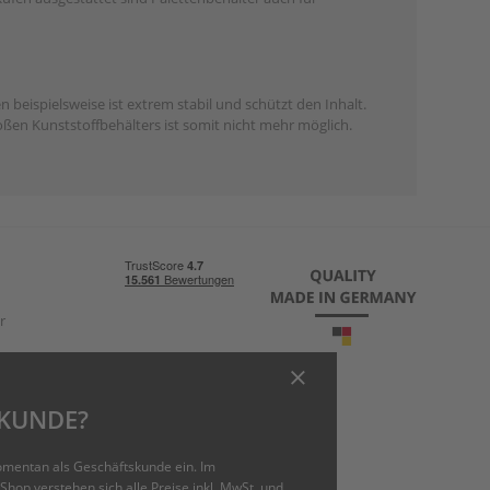
beispielsweise ist extrem stabil und schützt den Inhalt.
roßen Kunststoffbehälters ist somit nicht mehr möglich.
r
TKUNDE?
ging.com
omentan als Geschäftskunde ein. Im
Shop verstehen sich alle Preise inkl. MwSt. und