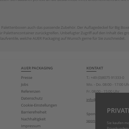
n Palettenboxen auch das passende Zubehör. Der Auflagedeckel für Big Boxen 
ür Palettencontainer zurückgreifen. Unbefugter Zugriff auf den Inhalt des g
laufventile, welche AUER Packaging auf Wunsch gerne für Sie zuschneidet.
AUER PACKAGING
KONTAKT
Presse
T.:
+49 (0)8075 91333-0
Jobs
Mo. - Do. 08:00 - 17:00 Uh
Referenzen
Fr. 08:00 - 15:00 Uhr
Datenschutz
info@auer-packaging.de
Cookie-Einstellungen
PRIVA
Barrierefreiheit
Sponsoring Anfragen
Nachhaltigkeit
sponsoring@auer-packa
Sie kaufen m
Impressum
Privatkunden-