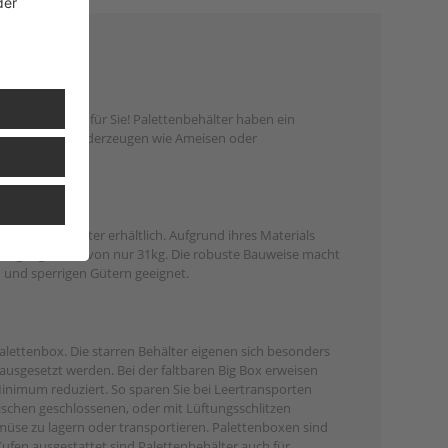
das Richtige für Sie! Palettenbehälter haben ein
üter mit Flurförderzeugen wie Ameisen oder
is zu 900 Liter erhältlich. Aufgrund ihres Materials
n Eigengewicht von nur 31kg. Die robuste Bauweise macht
 und sperrigen Gütern geeignet.
alettenbox. Die starren Behälter eigenen sich besonders
ausgesetzt werden. Bei der faltbaren Big Box erweisen
Minimum reduziert. So sparen Sie bei Leertransporten
schen geschlossenen, oder mit Lüftungsschlitzen
müse zu lagern oder transportieren. Palettenboxen sind
ufen ausgestattet sind Palettenbehälter auch für