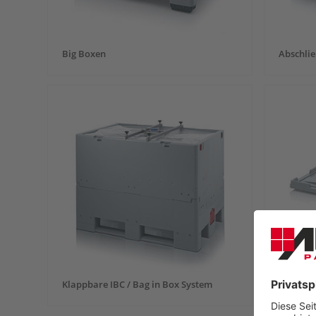
Big Boxen
Abschli
Klappbare IBC / Bag in Box System
Auflaged