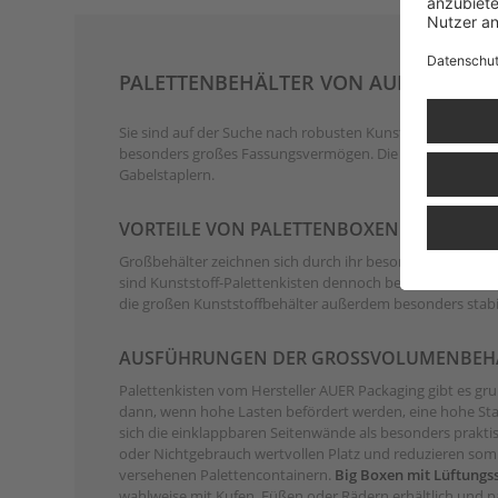
PALETTENBEHÄLTER VON AUER PACKA
Sie sind auf der Suche nach robusten Kunststoffboxen m
besonders großes Fassungsvermögen. Die integrierte Pal
Gabelstaplern.
VORTEILE VON PALETTENBOXEN
Großbehälter zeichnen sich durch ihr besonders großes F
sind Kunststoff-Palettenkisten dennoch besonders leicht.
die großen Kunststoffbehälter außerdem besonders stabil
AUSFÜHRUNGEN DER GROSSVOLUMENBEHÄ
Palettenkisten vom Hersteller AUER Packaging gibt es gru
dann, wenn hohe Lasten befördert werden, eine hohe Stabi
sich die einklappbaren Seitenwände als besonders praktis
oder Nichtgebrauch wertvollen Platz und reduzieren som
versehenen Palettencontainern.
Big Boxen mit Lüftungss
wahlweise mit Kufen, Füßen oder Rädern erhältlich und p