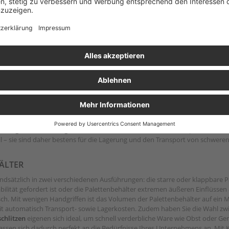
GING
it großem Fassunsvermögen? Dann sind Big Boxen von AUER Packaging genau 
etten-Konstruktion ermöglicht zudem eine einwandfreie Beförderung der G
assungsvermögen aus und sind im AUER Online-Shop mit einem Volumen von b
 Eine
geschlossene Big Box
mit den Maßen 120x80 cm hat beispielsweise ei
 – sie sind daher bestens für die Lagerung und den Transport von schweren
LTER
ndsätzlich in zwei verschiedenen Ausführungen: die starre oder klappbare P
lität gefordert ist oder die Palettenbehälter extremen äußeren Einflüssen 
ch. Mit wenigen Handgriffen ist das Volumen der Palettenbehälter auf ein 
it automatisch Transport- sowie Lagerkosten. Zudem haben Sie die Wahl zwi
chlitzen
eigenen sich ideal, um schnell verderbliche Ware wie Obst oder Ge
assen sich dadurch perfekt an die Bedürfnisse Ihres Unternehmens an. Mit K