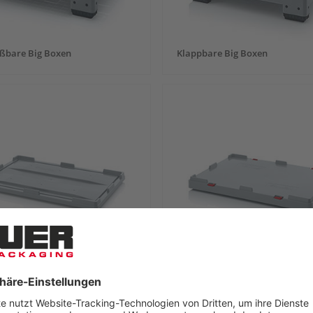
eßbare Big Boxen
Klappbare Big Boxen
eckel für Big Boxen
Deckel für Großladungsträger