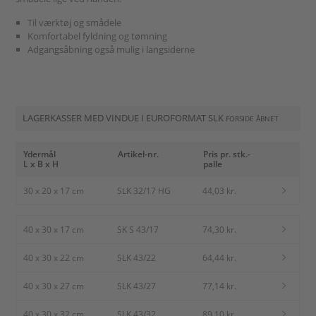
Til værktøj og smådele
Komfortabel fyldning og tømning
Adgangsåbning også mulig i langsiderne
LAGERKASSER MED VINDUE I EUROFORMAT SLK
FORSIDE ÅBNET
Ydermål
Artikel-nr.
Pris pr. stk.-
L x B x H
palle
30 x 20 x 17 cm
SLK 32/17 HG
44,03 kr.
40 x 30 x 17 cm
SK S 43/17
74,30 kr.
40 x 30 x 22 cm
SLK 43/22
64,44 kr.
40 x 30 x 27 cm
SLK 43/27
77,14 kr.
40 x 30 x 32 cm
SLK 43/32
89,10 kr.