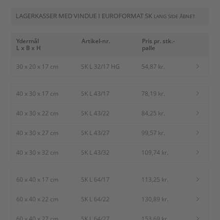
LAGERKASSER MED VINDUE I EUROFORMAT SK
LANG SIDE ÅBNET
Ydermål
Artikel-nr.
Pris pr. stk.-
L x B x H
palle
30 x 20 x 17 cm
SK L 32/17 HG
54,87 kr.
40 x 30 x 17 cm
SK L 43/17
78,19 kr.
40 x 30 x 22 cm
SK L 43/22
84,25 kr.
40 x 30 x 27 cm
SK L 43/27
99,57 kr.
40 x 30 x 32 cm
SK L 43/32
109,74 kr.
60 x 40 x 17 cm
SK L 64/17
113,25 kr.
60 x 40 x 22 cm
SK L 64/22
130,89 kr.
60 x 40 x 27 cm
SK L 64/27
153,69 kr.