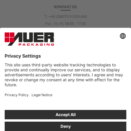
KONTAKT OS
T.:
+49 (0)8075 91333-840
ma. - to. Kl. 08:00 - 17:00
fr. Kl. 08:00 - 15:00
info@auer-packaging.com
PRIVATKUNDE?
Du handler for øjeblikket som erhvervskunde. I privatkunde-
shoppen er alle priser inkl. moms, og der gælder en lovbestemt
fortrydelsesret på 14 dage.