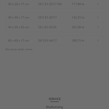
30 x 20 x 17 cm
SK S ES 32/17 HG
117,88 kr.
40 x 30 x 17 cm
SK S ES 43/17
142,55 kr.
40 x 30 x 32 cm
SK L ES 43/32
201,08 kr.
60 x 40 x 17 cm
SK S ES 64/17
180,75 kr.
Alle priser ekskl. moms.
SERVICE
Bladkatalog