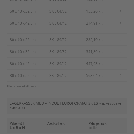
60 x 40 x 32 cm
SK L 64/32
155,26 kr.
60 x 40 x 42 cm
SK L 64/42
214,91 kr.
80 x 60 x 22 cm
SK L 86/22
285,10 kr.
80 x 60 x 32 cm
SK L 86/32
351,86 kr.
80 x 60 x 42 cm
SK L 86/42
457,93 kr.
80 x 60 x 52 cm
SK L 86/52
568,04 kr.
Alle priser ekskl. moms.
LAGERKASSER MED VINDUE I EUROFORMAT SK ES
MED VINDUE AF
AKRYLGLAS
Ydermål
Artikel-nr.
Pris pr. stk.-
L x B x H
palle