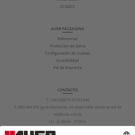
CCGGCC
AUER PACKAGING
Referencias
Protección de datos
Configuración de cookies
Accesibilidad
Pie de imprenta
CONTACTO
T.:
+49 (0)8075 91333-840
T.:
900 984 952
(gratuitamente, no disponible desde la red de
telefonía móvil)
LU - JU 08:00 - 17:00 h
VI 08:00 - 15:00 h