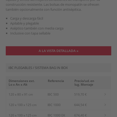
construcción resistente. Las bolsas de monopatín se ofrecen
también opcionalmente con función antisépitica.
Carga y descarga fácil
Apilable y plegable
Aséptico también con media carga
Inclusive con tapa sellable
A LA VISTA DETALLADA »
IBC PLEGABLES / SISTEMA BAG IN BOX
Dimensiones ext.
Referencia
Precio/ud. en
Lo x An x Alt
lug. Montaje
120 x 80 x 91 cm
IBC 500
519,70 €
120 x 100 x 125 cm
IBC 1000
644,54 €
120 x 100 x 125 cm
IBC 1000 EK
674,40 €