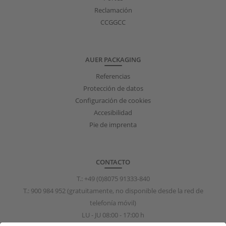
Reclamación
CCGGCC
AUER PACKAGING
Referencias
Protección de datos
Configuración de cookies
Accesibilidad
Pie de imprenta
CONTACTO
T.:
+49 (0)8075 91333-840
T.:
900 984 952
(gratuitamente, no disponible desde la red de
telefonía móvil)
LU - JU 08:00 - 17:00 h