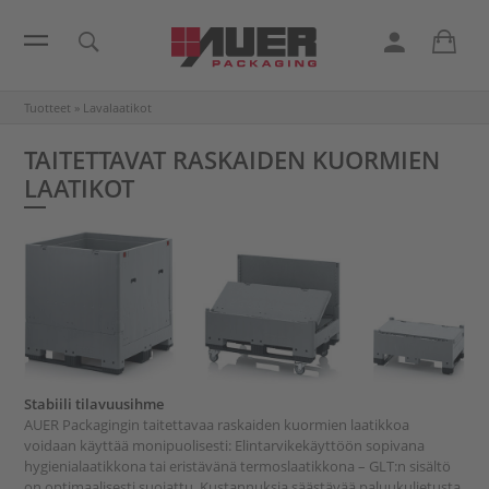
Tuotteet
»
Lavalaatikot
TAITETTAVAT RASKAIDEN KUORMIEN
LAATIKOT
Stabiili tilavuusihme
AUER Packagingin taitettavaa raskaiden kuormien laatikkoa
voidaan käyttää monipuolisesti: Elintarvikekäyttöön sopivana
hygienialaatikkona tai eristävänä termoslaatikkona – GLT:n sisältö
on optimaalisesti suojattu. Kustannuksia säästävää paluukuljetusta