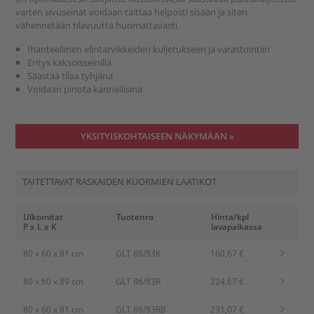
varten sivuseinät voidaan taittaa helposti sisään ja siten
vähennetään tilavuutta huomattavasti.
Ihanteellinen elintarvikkeiden kuljetukseen ja varastointiin
Eritys kaksoisseinillä
Säästää tilaa tyhjänä
Voidaan pinota kannellisina
YKSITYISKOHTAISEEN NÄKYMÄÄN »
TAITETTAVAT RASKAIDEN KUORMIEN LAATIKOT
Ulkomitat
Tuotenro
Hinta/kpl
P x L x K
lavapaikassa
80 x 60 x 81 cm
GLT 86/83K
160,67 €
80 x 60 x 89 cm
GLT 86/83R
224,67 €
80 x 60 x 81 cm
GLT 86/83RB
231,07 €