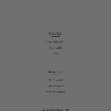
PALVELU
Selaa luetteloa
RAL-värit
FAQ
TILAUKSET
Rahtikulut
Reklamaatio
Yleiset ehdot
AUER PACKAGING