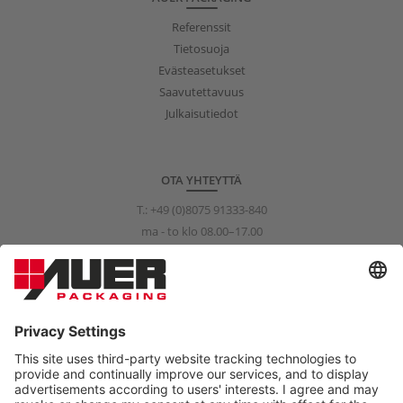
Referenssit
Tietosuoja
Evästeasetukset
Saavutettavuus
Julkaisutiedot
OTA YHTEYTTÄ
T.:
+49 (0)8075 91333-840
ma - to klo 08.00–17.00
pe klo 08.00–15.00
info@auer-packaging.com