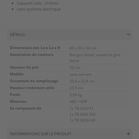
Capacité utile : 20 litres
sans système électrique
DÉTAILS
Dimensions ext. Lo x La x H
40 x 30 x 34 cm
Association de couleurs
Box gris foncé, couvercle gris
foncé
Hauteur de pile
33 cm
Modèle
sans serrure
Ouverture de remplissage
35,4 x 22,9 cm
Hauteur intérieure utile
27,5 cm
Poids
3,09 kg
Materiau
ABS + EPP
Se composant de
1x
TB 4333 F1
1x
TB SEIH 330
1x
TB SEDH 43
INFORMATIONS SUR LE PRODUIT