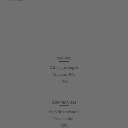
pivotantes en acier
inoxydable avec frein
SERVICE
Catalogue papier
Couleurs RAL
FAQ
COMMANDES
Frais de transport
Réclamation
CGV