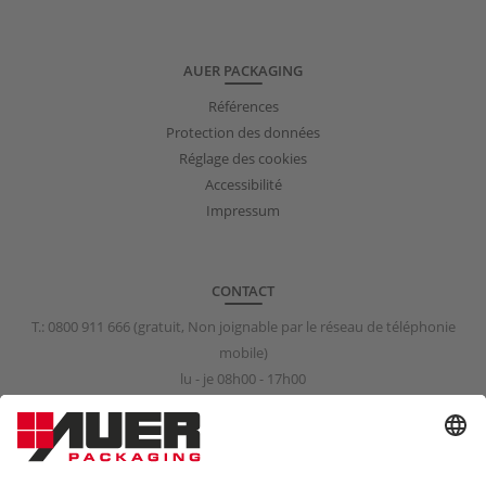
AUER PACKAGING
Références
Protection des données
Réglage des cookies
Accessibilité
Impressum
CONTACT
T.:
0800 911 666
(gratuit, Non joignable par le réseau de téléphonie
mobile)
lu - je 08h00 - 17h00
ve 08h00 - 15h00
info@auer-packaging.fr