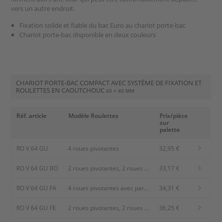
vers un autre endroit.
Fixation solide et fiable du bac Euro au chariot porte-bac
Chariot porte-bac disponible en deux couleurs
CHARIOT PORTE-BAC COMPACT AVEC SYSTÈME DE FIXATION ET
ROULETTES EN CAOUTCHOUC
60 × 40 MM
Réf. article
Modèle Roulettes
Prix/pièce
sur
palette
RO V 64 GU
4 roues pivotantes
32,95 €
RO V 64 GU BO
2 roues pivotantes, 2 roues
33,17 €
fixes
RO V 64 GU FA
4 roues pivotantes avec pare
34,31 €
fils
RO V 64 GU FE
2 roues pivotantes, 2 roues
36,25 €
pivotantes avec freins