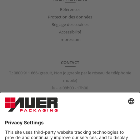
Références
Protection des données
Réglage des cookies
Accessibilité
Impressum
CONTACT
T.:
0800 911 666
(gratuit, Non joignable par le réseau de téléphonie
mobile)
lu - je 08h00 - 17h00
ve 08h00 - 15h00
info@auer-packaging.fr