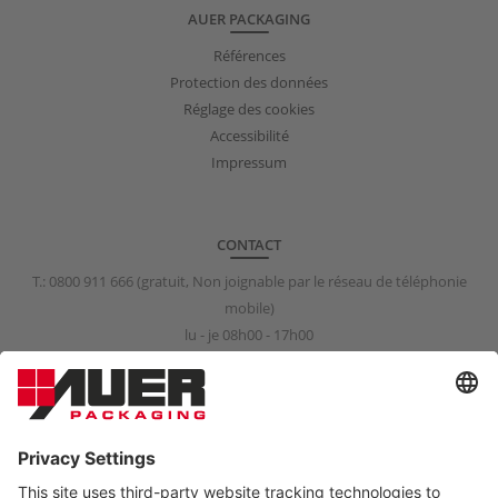
AUER PACKAGING
Références
Protection des données
Réglage des cookies
Accessibilité
Impressum
CONTACT
T.:
0800 911 666
(gratuit, Non joignable par le réseau de téléphonie
mobile)
lu - je 08h00 - 17h00
ve 08h00 - 15h00
info@auer-packaging.fr