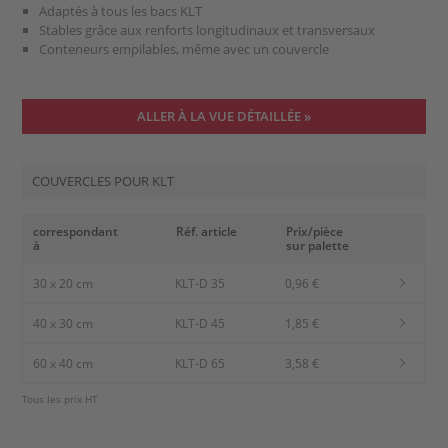
Adaptés à tous les bacs KLT
Stables grâce aux renforts longitudinaux et transversaux
Conteneurs empilables, même avec un couvercle
ALLER À LA VUE DÉTAILLÉE »
COUVERCLES POUR KLT
correspondant
Réf. article
Prix/pièce
à
sur palette
30 x 20 cm
KLT-D 35
0,96 €
40 x 30 cm
KLT-D 45
1,85 €
60 x 40 cm
KLT-D 65
3,58 €
Tous les prix HT