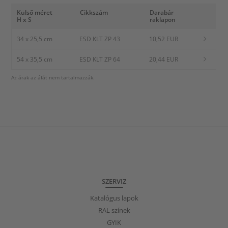
Külső méret
Cikkszám
Darabár
H x S
raklapon
34 x 25,5 cm
ESD KLT ZP 43
10,52 EUR
54 x 35,5 cm
ESD KLT ZP 64
20,44 EUR
Az árak az áfát nem tartalmazzák.
SZERVIZ
Katalógus lapok
RAL színek
GYIK