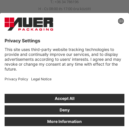
T.:
+36 34 786196
H - Cs 08:00 és 17:00 óra között
P 08:00 és 15:00 óra között
info@auer-packaging.hu
MAGÁNSZEMÉLY?
Ön jelenleg üzleti ügyfélként vásárol. A magánügyfelek
webshopjában az összes ár áfával együtt értendő, és érvényes a
törvény szerinti 14 napos elállási jog.
MEGRENDELÉS MAGÁNÜGYFÉLKÉNT