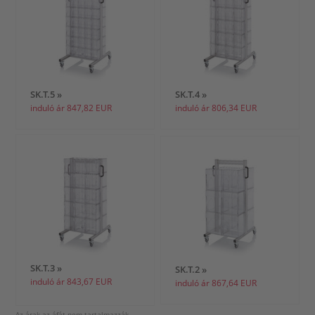
SK.T.5 »
SK.T.4 »
induló ár 847,82 EUR
induló ár 806,34 EUR
SK.T.3 »
SK.T.2 »
induló ár 843,67 EUR
induló ár 867,64 EUR
Az árak az áfát nem tartalmazzák.