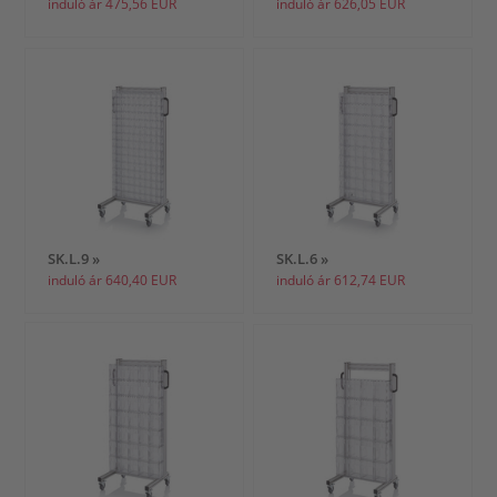
induló ár 475,56 EUR
induló ár 626,05 EUR
SK.L.9 »
SK.L.6 »
induló ár 640,40 EUR
induló ár 612,74 EUR