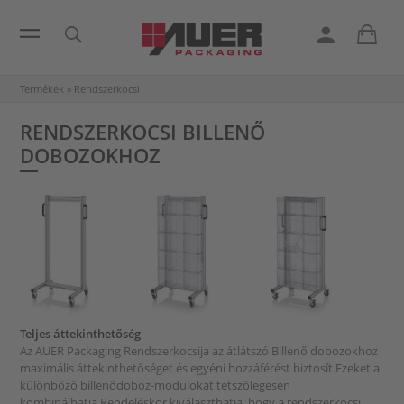
Termékek
»
Rendszerkocsi
RENDSZERKOCSI BILLENŐ
DOBOZOKHOZ
Teljes áttekinthetőség
Az AUER Packaging Rendszerkocsija az átlátszó Billenő dobozokhoz
maximális áttekinthetőséget és egyéni hozzáférést biztosít.Ezeket a
különböző billenődoboz-modulokat tetszőlegesen
kombinálhatja.Rendeléskor kiválaszthatja, hogy a rendszerkocsi