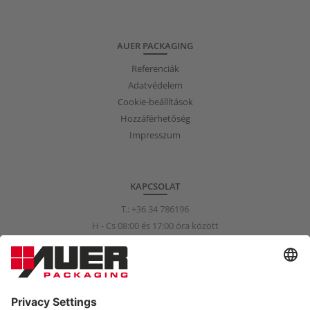
AUER PACKAGING
Referenciák
Adatvédelem
Cookie-beállítások
Hozzáférhetőség
Impresszum
KAPCSOLAT
T.:
+36 34 786196
H - Cs 08:00 és 17:00 óra között
P 08:00 és 15:00 óra között
info@auer-packaging.hu