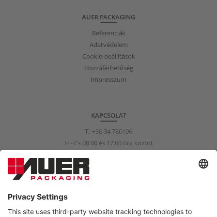
AUER PACKAGING
Referenciák
Adatvédelem
Cookie-beállítások
Hozzáférhetőség
Impresszum
KAPCSOLAT
T.:
+36 34 786196
H - Cs 08:00 és 17:00 óra között
P 08:00 és 15:00 óra között
info@auer-packaging.hu