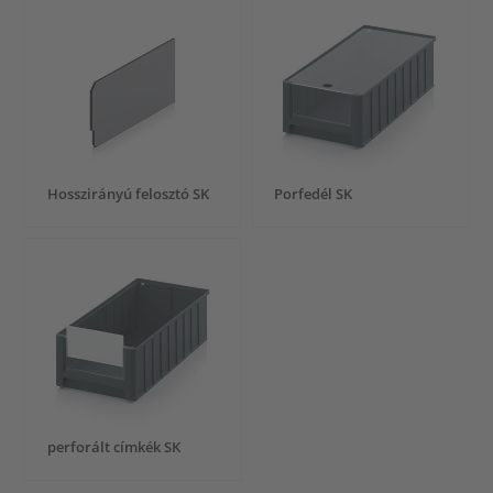
Hosszirányú felosztó SK
Porfedél SK
perforált címkék SK