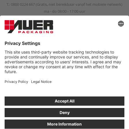
T.:
0800 0224 667
(Gratis, niet bereikbaar vanaf het mobiele netwerk)
ma - do 08:00 - 17:00 uur
vr 08:00 - 15:00 uur
info@auer-packaging.nl
PRIVÉKLANT?
U koopt momenteel als zakelijke klant. In de shop voor
privéklanten zijn alle prijzen incl. btw en geldt het wettelijke
retourrecht van 14 dagen.
BESTELLEN ALS PRIVÉKLANT