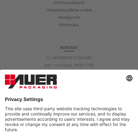
Ochrona danych
Ustawienia plików cookie
Dostępność
Metryczka
KONTAKT
T.:
+49 (0)8075 91333-840
pon - czw Godz. 08:00-17:00
pią Godz. 08:00-15:00
info@auer-packaging.com