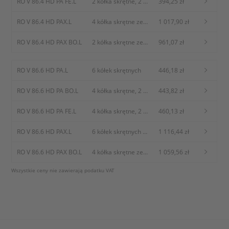
RO V 86.4 HD PA FE.L
2 kółka skrętne, 2
394,25 zł
kółka skrętne z
blokadą kół
RO V 86.4 HD PAX.L
4 kółka skrętne ze
1 017,90 zł
stali nierdzewnej
RO V 86.4 HD PAX BO.L
2 kółka skrętne ze
961,07 zł
stali nierdzewnej, 2
ze stali nierdzewnej
RO V 86.6 HD PA.L
6 kółek skrętnych
446,18 zł
stałe kółka
RO V 86.6 HD PA BO.L
4 kółka skrętne, 2
443,82 zł
kółka stałe
RO V 86.6 HD PA FE.L
4 kółka skrętne, 2
460,13 zł
kółka stałe z
blokadą kół
RO V 86.6 HD PAX.L
6 kółek skrętnych
1 116,44 zł
ze stali szlachetnej
RO V 86.6 HD PAX BO.L
4 kółka skrętne ze
1 059,56 zł
stali szlachetnej, 2
Wszystkie ceny nie zawierają podatku VAT
kółka stałe ze stali
szlachetnej