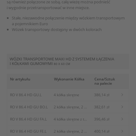
są również połączone ze sobą, całą wieżę można podnieść
i wygodnie przetransportować w inne miejsce.
Stałe, niezawodne połączenie między wózkiem transportowym
a pojemnikiem Euro
Wózek transportowy dostępny w dwóch kolorach
WÓZKI TRANSPORTOWE MAXI HD Z SYSTEMEM ŁĄCZENIA
I KÓŁKAMI GUMOWYMI
80 X 60 CM
Nr artykułu
Wykonanie Kółka
Cena/Sztuk
na palecie
RO V 86.4 HD GU.L
4 kółka skrętne
386,14 zł
RO V 86.4 HD GU BO.L
2 kółka skrętne, 2
382,61 zł
Rolki stałe
RO V 86.4 HD GU FA.L
4 kółka skrętne z
396,46 zł
threadguard
RO V 86.4 HD GU FE.L
2 kółka skrętne, 2
400,14 zł