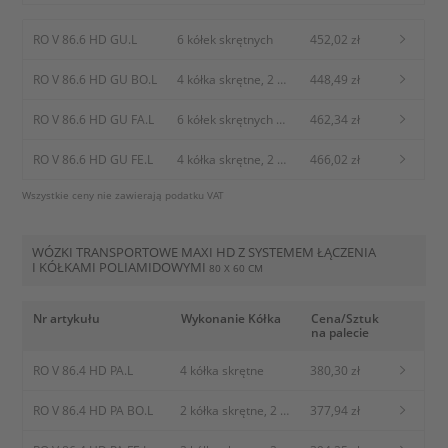
kółka skrętne z
blokadą kół
RO V 86.6 HD GU.L
6 kółek skrętnych
452,02 zł
RO V 86.6 HD GU BO.L
4 kółka skrętne, 2
448,49 zł
kółka stałe
RO V 86.6 HD GU FA.L
6 kółek skrętnych z
462,34 zł
osłoną
przeciwwłóknową
RO V 86.6 HD GU FE.L
4 kółka skrętne, 2
466,02 zł
kółka stałe z
Wszystkie ceny nie zawierają podatku VAT
blokadą kół
WÓZKI TRANSPORTOWE MAXI HD Z SYSTEMEM ŁĄCZENIA
I KÓŁKAMI POLIAMIDOWYMI
80 X 60 CM
Nr artykułu
Wykonanie Kółka
Cena/Sztuk
na palecie
RO V 86.4 HD PA.L
4 kółka skrętne
380,30 zł
RO V 86.4 HD PA BO.L
2 kółka skrętne, 2
377,94 zł
Rolki stałe