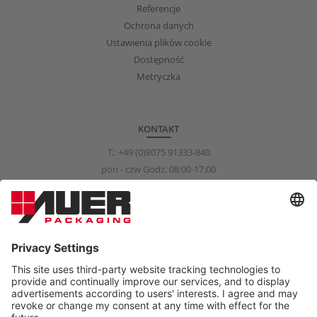
Referencje
Ochrona danych
Ustawienia plików cookie
Dostępność
Metryczka
KONTAKT
T.:
+49 (0)8075 91333-840
pon - czw Godz. 08:00-17:00
pią Godz. 08:00-15:00
info@auer-packaging.com