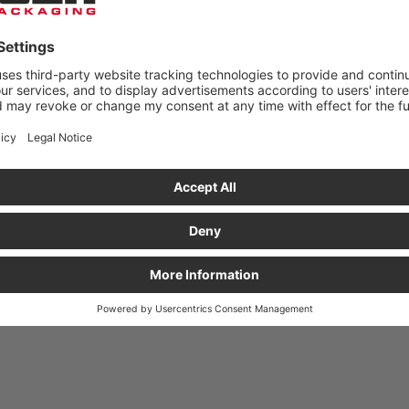
D 1 179 ZŁ NETTO!
teriał
Cena detaliczna
Sztuk na
Cena/Sztuk
Got
palecie
na palecie
85,91 zł
5 060
66,07 zł
lejka powlekana
153,86 zł
840
118,38 zł