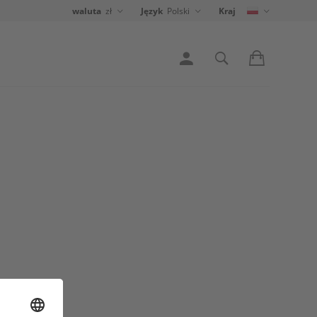
waluta
zł
Język
Polski
Kraj