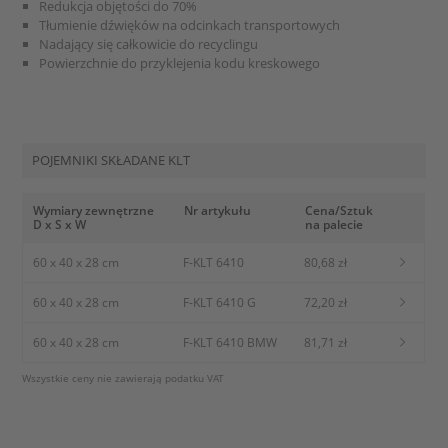
Redukcja objętości do 70%
Tłumienie dźwięków na odcinkach transportowych
Nadający się całkowicie do recyclingu
Powierzchnie do przyklejenia kodu kreskowego
POJEMNIKI SKŁADANE KLT
Wymiary zewnętrzne
Nr artykułu
Cena/Sztuk
D x S x W
na palecie
60 x 40 x 28 cm
F-KLT 6410
80,68 zł
60 x 40 x 28 cm
F-KLT 6410 G
72,20 zł
60 x 40 x 28 cm
F-KLT 6410 BMW
81,71 zł
Wszystkie ceny nie zawierają podatku VAT