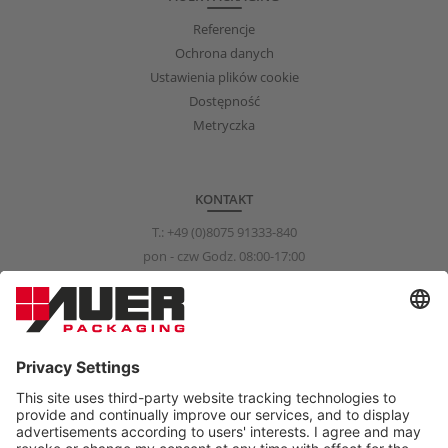
Referencje
Ochrona danych
Ustawienia plików cookie
Dostępność
Metryczka
KONTAKT
T.:
+49 (0)8075 91333-840
pon - czw Godz. 08:00-17:00
pią Godz. 08:00-15:00
info@auer-packaging.com