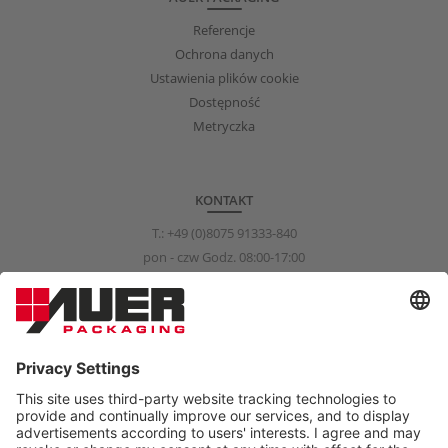
Referencje
Ochrona danych
Ustawienia plików cookie
Dostępność
Metryczka
KONTAKT
T.:
+49 (0)8075 91333-840
pon - czw Godz. 08:00-17:00
pią Godz. 08:00-15:00
info@auer-packaging.com