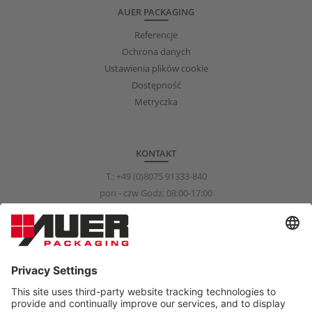
AUER PACKAGING
Referencje
Ochrona danych
Ustawienia plików cookie
Dostępność
Metryczka
KONTAKT
T.:
+49 (0)8075 91333-840
pon - czw Godz. 08:00-17:00
pią Godz. 08:00-15:00
info@auer-packaging.com