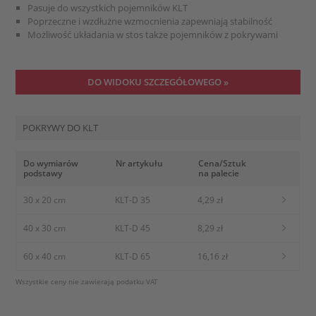
Pasuje do wszystkich pojemników KLT
Poprzeczne i wzdłużne wzmocnienia zapewniają stabilność
Możliwość układania w stos także pojemników z pokrywami
DO WIDOKU SZCZEGÓŁOWEGO »
POKRYWY DO KLT
Do wymiarów
Nr artykułu
Cena/Sztuk
podstawy
na palecie
30 x 20 cm
KLT-D 35
4,29 zł
40 x 30 cm
KLT-D 45
8,29 zł
60 x 40 cm
KLT-D 65
16,16 zł
Wszystkie ceny nie zawierają podatku VAT