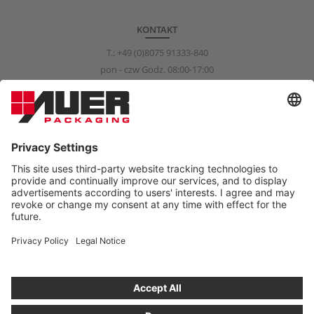
KONTAKT
T.:
+49 (0)8075 91333-840
pon - czw Godz. 08:00-17:00
pią Godz. 08:00-15:00
info@auer-packaging.com
KLIENT INDYWIDUALNY?
W chwili obecnej dokonujesz zakupów jako klient biznesowy.
W sklepie dla klientów indywidualnych każda podana cena zawiera
podatek VAT, a ponadto obowiązuje 14-dniowy termin zwrotu