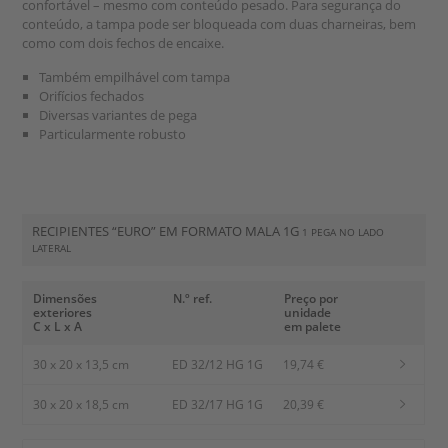
confortável – mesmo com conteúdo pesado. Para segurança do
conteúdo, a tampa pode ser bloqueada com duas charneiras, bem
como com dois fechos de encaixe.
Também empilhável com tampa
Orifícios fechados
Diversas variantes de pega
Particularmente robusto
RECIPIENTES “EURO” EM FORMATO MALA 1G
1 PEGA NO LADO
LATERAL
Dimensões
N.º ref.
Preço por
exteriores
unidade
C x L x A
em palete
30 x 20 x 13,5 cm
ED 32/12 HG 1G
19,74 €
30 x 20 x 18,5 cm
ED 32/17 HG 1G
20,39 €