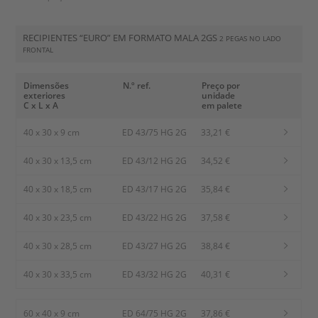
RECIPIENTES “EURO” EM FORMATO MALA 2GS
2 PEGAS NO LADO
FRONTAL
Dimensões
N.º ref.
Preço por
exteriores
unidade
C x L x A
em palete
40 x 30 x 9 cm
ED 43/75 HG 2G
33,21 €
40 x 30 x 13,5 cm
ED 43/12 HG 2G
34,52 €
40 x 30 x 18,5 cm
ED 43/17 HG 2G
35,84 €
40 x 30 x 23,5 cm
ED 43/22 HG 2G
37,58 €
40 x 30 x 28,5 cm
ED 43/27 HG 2G
38,84 €
40 x 30 x 33,5 cm
ED 43/32 HG 2G
40,31 €
60 x 40 x 9 cm
ED 64/75 HG 2G
37,86 €