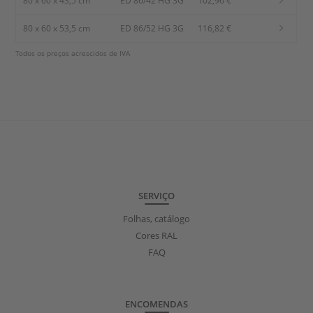
80 x 60 x 43,5 cm
ED 86/42 HG 3G
102,96 €
80 x 60 x 53,5 cm
ED 86/52 HG 3G
116,82 €
Todos os preços acrescidos de IVA
SERVIÇO
Folhas, catálogo
Cores RAL
FAQ
ENCOMENDAS