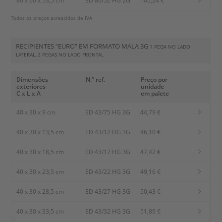
80 x 60 x 53,5 cm
ED 86/52 HG 2G
105,24 €
Todos os preços acrescidos de IVA
RECIPIENTES “EURO” EM FORMATO MALA 3G
1 PEGA NO LADO
LATERAL, 2 PEGAS NO LADO FRONTAL
Dimensões
N.º ref.
Preço por
exteriores
unidade
C x L x A
em palete
40 x 30 x 9 cm
ED 43/75 HG 3G
44,79 €
40 x 30 x 13,5 cm
ED 43/12 HG 3G
46,10 €
40 x 30 x 18,5 cm
ED 43/17 HG 3G
47,42 €
40 x 30 x 23,5 cm
ED 43/22 HG 3G
49,16 €
40 x 30 x 28,5 cm
ED 43/27 HG 3G
50,43 €
40 x 30 x 33,5 cm
ED 43/32 HG 3G
51,89 €