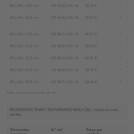
60 x 40 x 33,5 cm
ED 64/32 HG 1G
38,75 €
60 x 40 x 43,5 cm
ED 64/42 HG 1G
43,07 €
80 x 60 x 13,5 cm
ED 86/12 HG 1G
48,67 €
80 x 60 x 23,5 cm
ED 86/22 HG 1G
59,93 €
80 x 60 x 33,5 cm
ED 86/32 HG 1G
69,85 €
80 x 60 x 43,5 cm
ED 86/42 HG 1G
79,79 €
80 x 60 x 53,5 cm
ED 86/52 HG 1G
93,66 €
Todos os preços acrescidos de IVA
RECIPIENTES “EURO” EM FORMATO MALA 2GL
2 PEGAS NO LADO
LATERAL
Dimensões
N.º ref.
Preço por
exteriores
unidade