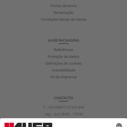
Portes de envio
Reclamação
Condições Gerais de Venda
AUER PACKAGING
Referências
Proteção de dados
Definições de cookies
Acessibilidade
Pé de imprensa
CONTACTO
T.:
+49 (0)8075 91333-840
seg. - qui. 8h00 - 17h00
sex. 8h00 - 15h00