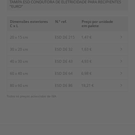
TAMPA ESD CONDUTORA DE ELETRICIDADE PARA RECIPIENTES
“EURO”
Dimensões exteriores
N.º ref.
Preço por unidade
C x L
em palete
20 x 15 cm
ESD DE 215
1,47 €
30 x 20 cm
ESD DE 32
1,63 €
40 x 30 cm
ESD DE 43
4,93 €
60 x 40 cm
ESD DE 64
6,98 €
80 x 60 cm
ESD DE 86
18,21 €
Todos os preços acrescidos de IVA