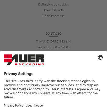
Definições de cookies
Acessibilidade
Pé de imprensa
CONTACTO
T.:
+49 (0)8075 91333-840
seg. - qui. 8h00 - 17h00
sex. 8h00 - 15h00
info@auer-packaging.com