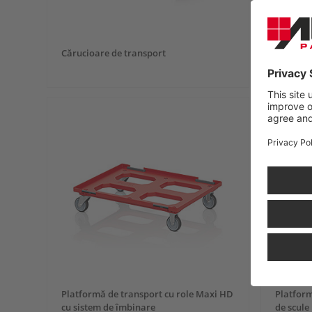
Cărucioare de transport
Platform
Kompak
Platformă de transport cu role Maxi HD
Platform
cu sistem de îmbinare
de scule