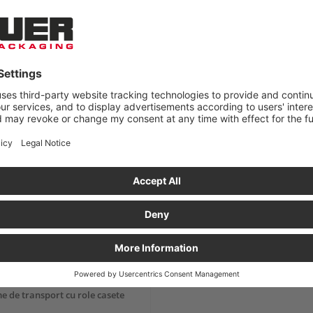
ă de transport cu role
Platformă de transport cu role
t HD
Kompakt cu sistem de îmbinare
e de transport cu role casete