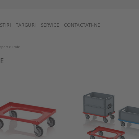
Sfântul Vincent și Grenadine
STIRI
TARGURI
SERVICE
CONTACTATI-NE
sport cu role
E