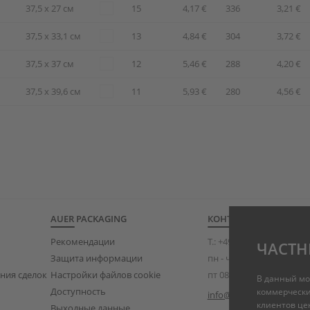
37,5 x 27 см
15
4,17 €
336
3,21 €
37,5 x 33,1 см
13
4,84 €
304
3,72 €
37,5 x 37 см
12
5,46 €
288
4,20 €
37,5 x 39,6 см
11
5,93 €
280
4,56 €
AUER PACKAGING
КОНТАКТЫ
Рекомендации
T.:
+49 (0)8075 91333-840
ЧАСТН
Защита информации
пн - чт 08:00 — 17:00
ния сделок
Настройки файлов cookie
пт 08:00 — 15:00
В данный мо
Доступность
коммерчески
info@auer-packaging.co
клиентов це
Выходные данные