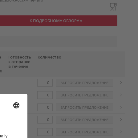
возможностям печати
К ПОДРОБНОМУ ОБЗОРУ »
а
Готовность
Количество
к отправке
в течение
е