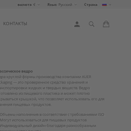
валюта
€
Язык
Pусский
Страна
КОНТАКТЫ
ассическое ведро
дра круглой формы производства компании AUER
ckaging — это проверенное средство хранения и
анспортировки жидких и твердых веществ. Ведро
готовлено из пищевого пластика и может плотно
крываться крышкой, что позволяет использовать его для
анения пищевых продуктов.
Объемы наполнения в соответствии с требованиями ISO
Могут использоваться для пищевых продуктов
Индивидуальный дизайн благодаря разнообразным