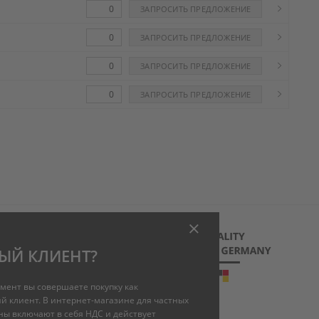
ЫЙ КЛИЕНТ?
мент вы совершаете покупку как
й клиент. В интернет-магазине для частных
m
ны включают в себя НДС и действует