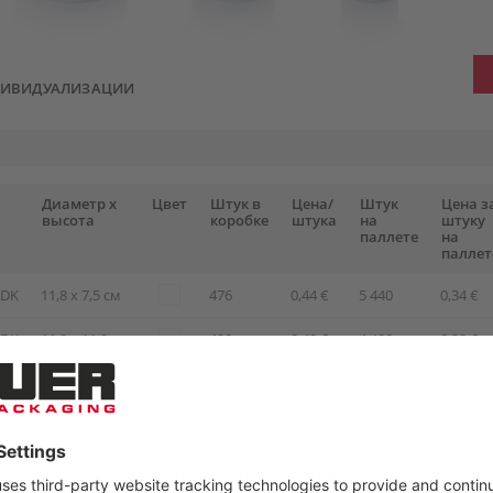
ДИВИДУАЛИЗАЦИИ
Диаметр x
Цвет
Штук в
Цена/
Штук
Цена з
высота
коробке
штука
на
штуку
паллете
на
паллет
+DK
11,8 x 7,5 см
476
0,44 €
5 440
0,34 €
+DK
11,8 x 11,9 см
420
0,49 €
4 480
0,38 €
+DK
13,2 x 10 см
360
0,51 €
4 200
0,39 €
+DK
13,2 x 12,4 см
336
0,53 €
3 920
0,41 €
DK
20 x 11,6 см
121
0,99 €
1 540
0,76 €