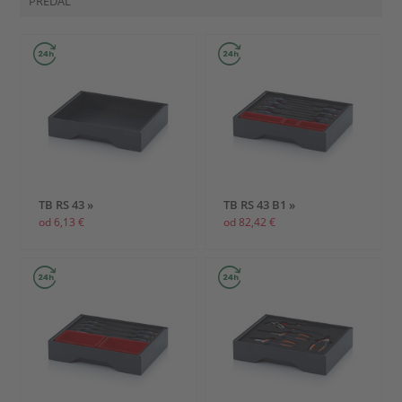
PREDAL
TB RS 43 »
TB RS 43 B1 »
od 6,13 €
od 82,42 €