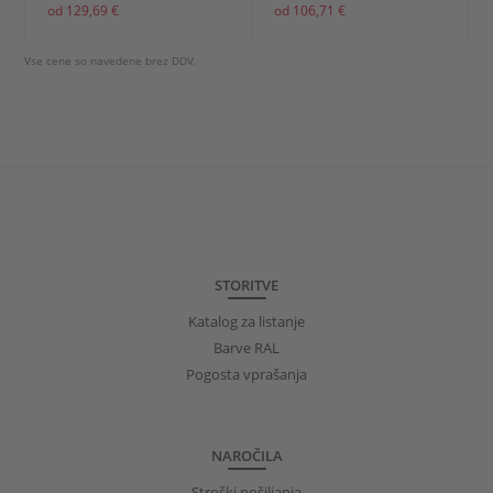
od 129,69 €
od 106,71 €
Vse cene so navedene brez DDV.
STORITVE
Katalog za listanje
Barve RAL
Pogosta vprašanja
NAROČILA
Stroški pošiljanja