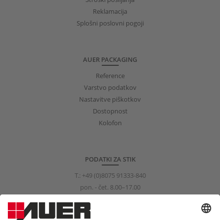
Reklamacija
Splošni poslovni pogoji
AUER PACKAGING
Reference
Varstvo podatkov
Nastavitve piškotkov
Dostopnost
Kolofon
PODATKI ZA STIK
T.:
+49 (0)8075 91333-840
pon. - čet. 8.00–17.00
pet. 8.00–15.00
info@auer-packaging.com