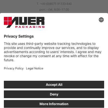
T.:
+49 (0)8075 91333-840
pon. - čet. 8.00–17.00
pet. 8.00–15.00
info@auer-packaging.com
FIZIČNA STRANKA?
Trenutno nakupujete kot podjetje. V trgovini kot privatna oseba
veljajo cene z DDV ter velja zakonska pravica do vrnitve
kupljenega blaga v roku 14 dni.
NAROČILO PRIVATNE STRANKE